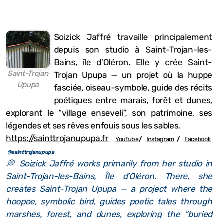
Soizick Jaffré travaille principalement
depuis son studio à Saint-Trojan-les-
Bains, île d’Oléron. Elle y crée Saint-
Saint-Trojan
Trojan Upupa — un projet où la huppe
Upupa
fasciée, oiseau-symbole, guide des récits
poétiques entre marais, forêt et dunes,
explorant le “village enseveli”, son patrimoine, ses
légendes et ses rêves enfouis sous les sables.
https://sainttrojanupupa.fr
YouTube
/
Instagram
/
Facebook
@sainttrojanupupa
💭 Soizick
Jaffré
works primarily from her studio in
Saint-Trojan-les-Bains, Île d’Oléron. There, she
creates Saint-Trojan Upupa — a project where the
hoopoe, symbolic bird, guides poetic tales through
marshes, forest, and dunes, exploring the “buried